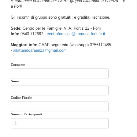
A cura delle volontarie del GAAF gruppo allattando a Faenza... e
a Forlì
Gli incontri di gruppo sono
gratuiti
; è gradita l’iscrizione.
Sede:
Centro per le Famiglie, V. A. Fortis 12 - Forlì
Info:
0543 712667 -
centrofamiglie@comune.forli.fc.it
Maggiori info:
GAAF segreteria (whatsapp) 3756112485
-
allattandoafaenza@gmail.com
Cognome
Nome
Codice Fiscale
Numero Partecipanti